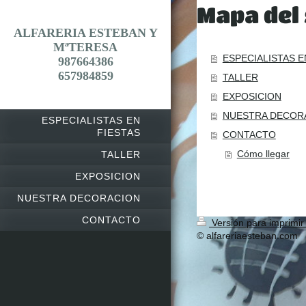
Mapa del 
ALFARERIA ESTEBAN Y
MªTERESA
ESPECIALISTAS E
987664386
657984859
TALLER
EXPOSICION
NUESTRA DECOR
ESPECIALISTAS EN
FIESTAS
CONTACTO
Cómo llegar
TALLER
EXPOSICION
NUESTRA DECORACION
CONTACTO
Versión para imprimi
© alfareriaesteban.com