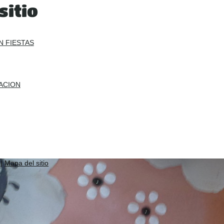
sitio
N FIESTAS
ACION
r
|
Mapa del sitio